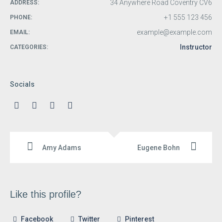
34 Anywhere Road Coventry CV6
ADDRESS:
+1 555 123 456
PHONE:
example@example.com
EMAIL:
Instructor
CATEGORIES:
Socials
Amy Adams
Eugene Bohn
Like this profile?
Facebook
Twitter
Pinterest